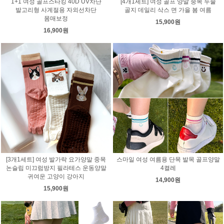
1+1 여성 골프스타킹 40D UV차단
[4개1세트] 여성 골프 양말 중목 두줄
발고리형 사계절용 자외선차단
골지 데일리 삭스 면 가을 봄 여름
몸매보정
15,900원
16,900원
[3개1세트] 여성 발가락 요가양말 중목
스마일 여성 여름용 단목 발목 골프양말
논슬립 미끄럼방지 필라테스 운동양말
4켤레
귀여운 고양이 강아지
14,900원
15,900원