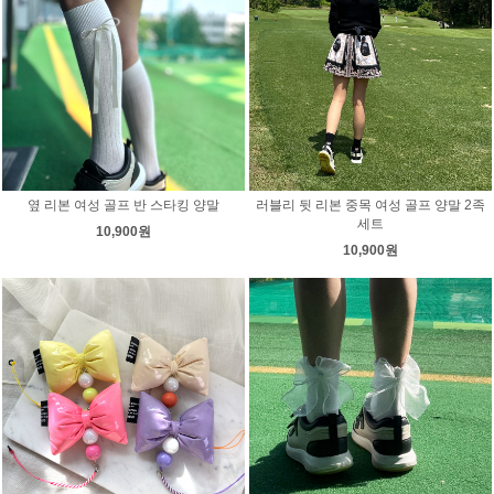
옆 리본 여성 골프 반 스타킹 양말
러블리 뒷 리본 중목 여성 골프 양말 2족
세트
10,900원
10,900원