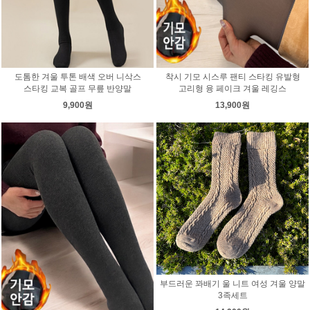
도톰한 겨울 투톤 배색 오버 니삭스
착시 기모 시스루 팬티 스타킹 유발형
스타킹 교복 골프 무릎 반양말
고리형 융 페이크 겨울 레깅스
9,900원
13,900원
부드러운 꽈배기 울 니트 여성 겨울 양말
3족세트