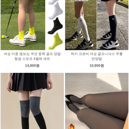
여성 이중 엠보싱 쿠션 중목 골프 양말
럭키 크로버 여성 골프니삭스 무릎
형광 스포츠 4켤레 세트
반양말
14,900원
10,900원