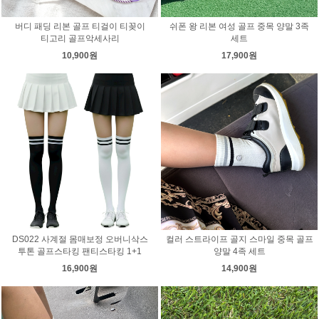
버디 패딩 리본 골프 티걸이 티꽂이
쉬폰 왕 리본 여성 골프 중목 양말 3족
티고리 골프악세사리
세트
10,900원
17,900원
DS022 사계절 몸매보정 오버니삭스
컬러 스트라이프 골지 스마일 중목 골프
투톤 골프스타킹 팬티스타킹 1+1
양말 4족 세트
16,900원
14,900원