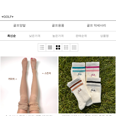
♥GOLF♥
골프양말
골프용품
골프 악세사리
최신순
낮은가격
높은가격
판매순위
상품명