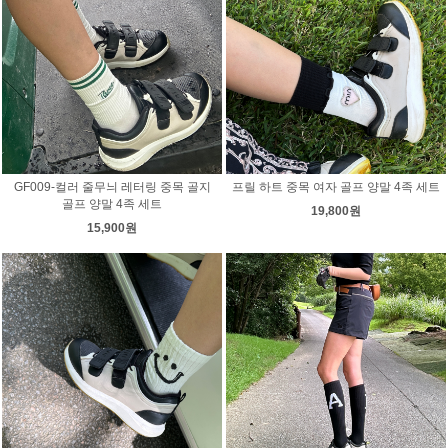
GF009-컬러 줄무늬 레터링 중목 골지
프릴 하트 중목 여자 골프 양말 4족 세트
골프 양말 4족 세트
19,800원
15,900원