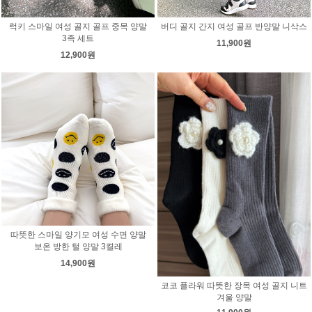
럭키 스마일 여성 골지 골프 중목 양말
버디 골지 간지 여성 골프 반양말 니삭스
3족 세트
11,900원
12,900원
따뜻한 스마일 양기모 여성 수면 양말
보온 방한 털 양말 3켤레
14,900원
코코 플라워 따뜻한 장목 여성 골지 니트
겨울 양말