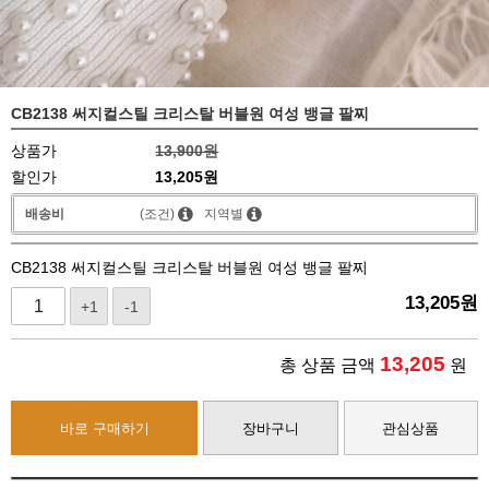
CB2138 써지컬스틸 크리스탈 버블원 여성 뱅글 팔찌
상품가
13,900원
할인가
13,205원
배송비
(조건)
지역별
CB2138 써지컬스틸 크리스탈 버블원 여성 뱅글 팔찌
13,205
원
+1
-1
13,205
총 상품 금액
원
바로 구매하기
장바구니
관심상품