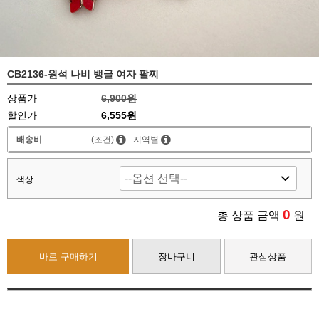
CB2136-원석 나비 뱅글 여자 팔찌
상품가
6,900원
할인가
6,555원
배송비
(조건)
지역별
색상
0
총 상품 금액
원
바로 구매하기
장바구니
관심상품