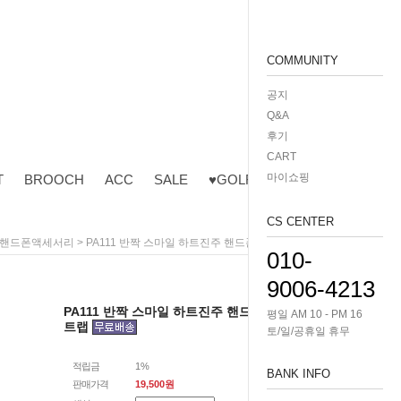
COMMUNITY
공지
Q&A
후기
CART
마이쇼핑
T
BROOCH
ACC
SALE
♥GOLF♥
CS CENTER
> PA111 반짝 스마일 하트진주 핸드폰고리 줄폰 스트랩
· 핸드폰액세서리
010-
9006-4213
PA111 반짝 스마일 하트진주 핸드폰고리 줄폰 스
평일 AM 10 - PM 16
트랩
토/일/공휴일 휴무
적립금
1%
BANK INFO
판매가격
19,500원