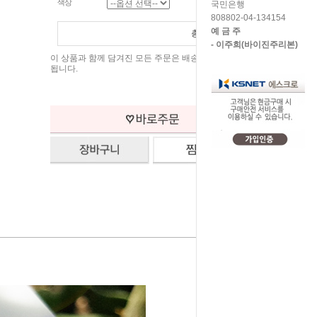
색상
국민은행
808802-04-134154
예 금 주
총 상품 금액
0
원
- 이주희(바이진주리본)
이 상품과 함께 담겨진 모든 주문은 배송비가 무료로 처리
됩니다.