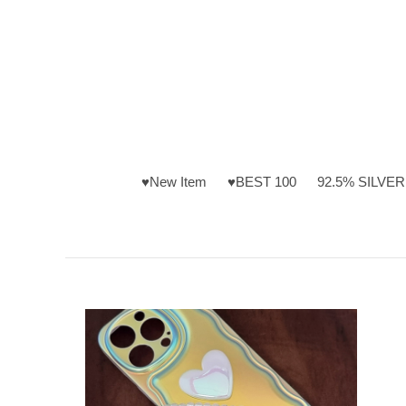
♥New Item
♥BEST 100
92.5% SILVER