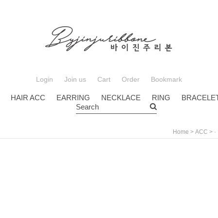
Login
Join us
Cart
Order
Bookmark
HAIR ACC
EARRING
NECKLACE
RING
BRACELE
Search
>
>
Home
ACC