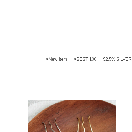
♥New Item
♥BEST 100
92.5% SILVER