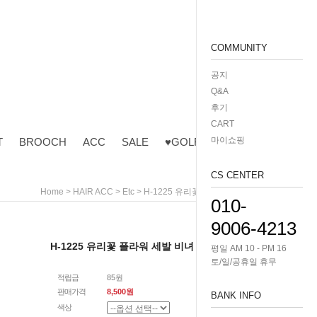
COMMUNITY
공지
Q&A
후기
CART
마이쇼핑
T
BROOCH
ACC
SALE
♥GOLF♥
CS CENTER
>
>
> H-1225 유리꽃 플라워 세발 비녀
Home
HAIR ACC
Etc
010-
9006-4213
H-1225 유리꽃 플라워 세발 비녀
평일 AM 10 - PM 16
토/일/공휴일 휴무
적립금
85원
판매가격
8,500원
BANK INFO
색상