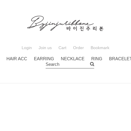
Login
Join us
Cart
Order
Bookmark
HAIR ACC
EARRING
NECKLACE
RING
BRACELE
Search