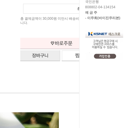
국민은행
808802-04-134154
총 상품 금액
0
원
예 금 주
- 이주희(바이진주리본)
총 결제금액이 30,000원 미만시 배송비 3,000원이 청구됩
니다.