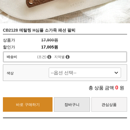
CB2128 메탈찡 H심플 소가죽 패션 팔찌
상품가
17,900원
할인가
17,005원
배송비
(조건)
지역별
색상
0
총 상품 금액
원
바로 구매하기
장바구니
관심상품