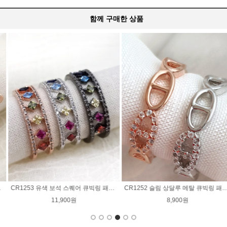
함께 구매한 상품
CR1252 슬림 상달루 메탈 큐빅링 패션 반지
CR1250 루이 클로버 큐빅링 패션 반지
8,900원
15,900원