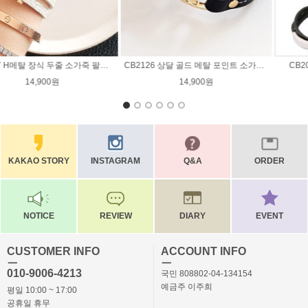
CB2037 꼬임은장고리B 가죽팔찌
CB2125 에이치 컬러 소가죽 메탈 뱅글 패션팔찌 / 4컬러
9,500원
32,500원
KAKAO STORY
INSTAGRAM
Q&A
ORDER
NOTICE
REVIEW
DIARY
EVENT
CUSTOMER INFO
ACCOUNT INFO
ㅡ
ㅡ
010-9006-4213
국민 808802-04-134154
예금주 이주희
평일 10:00 ~ 17:00
공휴일 휴무