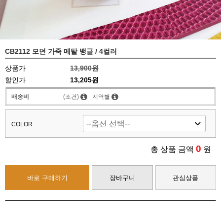
CB2112 모던 가죽 메탈 뱅글 / 4컬러
상품가
13,900원
할인가
13,205원
배송비
(조건)
지역별
COLOR
0
총 상품 금액
원
바로 구매하기
장바구니
관심상품