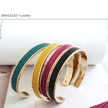
BRACELET
>
Leather